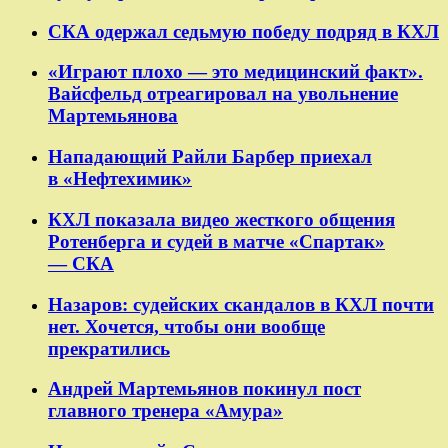
СКА одержал седьмую победу подряд в КХЛ
«Играют плохо — это медицинский факт».
Вайсфельд отреагировал на увольнение
Мартемьянова
Нападающий Райли Барбер приехал
в «Нефтехимик»
КХЛ показала видео жесткого общения
Ротенберга и судей в матче «Спартак»
— СКА
Назаров: судейских скандалов в КХЛ почти
нет. Хочется, чтобы они вообще
прекратились
Андрей Мартемьянов покинул пост
главного тренера «Амура»