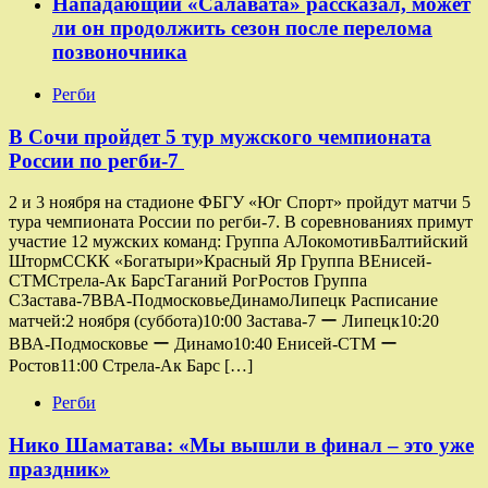
Нападающий «Салавата» рассказал, может
ли он продолжить сезон после перелома
позвоночника
Регби
В Сочи пройдет 5 тур мужского чемпионата
России по регби-7
2 и 3 ноября на стадионе ФБГУ «Юг Спорт» пройдут матчи 5
тура чемпионата России по регби-7. В соревнованиях примут
участие 12 мужских команд: Группа AЛокомотивБалтийский
ШтормССКК «Богатыри»Красный Яр Группа ВЕнисей-
СТМСтрела-Ак БарсТаганий РогРостов Группа
СЗастава-7ВВА-ПодмосковьеДинамоЛипецк Расписание
матчей:2 ноября (суббота)10:00 Застава-7 ー Липецк10:20
ВВА-Подмосковье ー Динамо10:40 Енисей-СТМ ー
Ростов11:00 Стрела-Ак Барс […]
Регби
Нико Шаматава: «Мы вышли в финал – это уже
праздник»