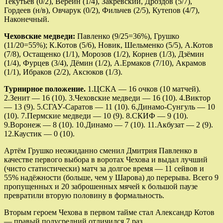
Текутьев (0/2), Вереин (1/4), Закревский, Дроздов (5/7),
Гордеев (н/в), Овчарук (0/2), Фильчев (2/5), Кутепов (4/7),
Наконечный.
Чеховские медведи:
Павленко (9/25=36%), Грушко
(11/20=55%); К.Котов (5/6), Новик, Шельменко (5/5), А.Котов
(7/8), Остащенко (1/1), Морозов (1/2), Корнев (1/3), Дзёмин
(1/4), Фурцев (3/4), Дёмин (1/2), А.Ермаков (7/10), Акрамов
(1/1), Ибраков (2/2), Аксюков (1/3).
Турнирное положение.
1.ЦСКА — 16 очков (10 матчей).
2.Зенит — 16 (10). 3.Чеховские медведи — 16 (10). 4.Виктор
— 13 (9). 5.СГАУ-Саратов — 11 (10). 6.Динамо-Сунгуль — 10
(10). 7.Пермские медведи — 10 (9). 8.СКИФ — 9 (10).
9.Воронеж — 8 (10). 10.Динамо — 7 (10). 11.Акбузат — 2 (9).
12.Каустик — 0 (10).
Артём Грушко неожиданно сменил Дмитрия Павленко в
качестве первого выбора в воротах Чехова и выдал лучший
(чисто статистически) матч за долгое время — 11 сейвов и
55% надёжности (больше, чем у Шарова) до перерыва. Всего 9
пропущенных и 20 заброшенных мячей к большой паузе
превратили вторую половину в формальность.
Вторым героем Чехова в первом тайме стал Александр Котов
— правый полусредний отличился 7 раз.