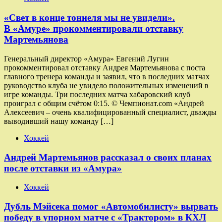
«Свет в конце тоннеля мы не увидели».
В «Амуре» прокомментировали отставку
Мартемьянова
Генеральный директор «Амура» Евгений Лугин
прокомментировал отставку Андрея Мартемьянова с поста
главного тренера команды и заявил, что в последних матчах
руководство клуба не увидело положительных изменений в
игре команды. Три последних матча хабаровский клуб
проиграл с общим счётом 0:15. © Чемпионат.com «Андрей
Алексеевич – очень квалифицированный специалист, дважды
выводивший нашу команду […]
Хоккей
Андрей Мартемьянов рассказал о своих планах
после отставки из «Амура»
Хоккей
Дубль Мэйсека помог «Автомобилисту» вырвать
победу в упорном матче с «Трактором» в КХЛ