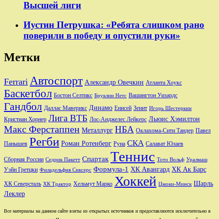
Высшей лиги
Иустин Петрушка: «Ребята слишком рано
поверили в победу и опустили руки»
Метки
Автоспорт
Ferrari
Александр Овечкин
Атланта Хоукс
Баскетбол
Бостон Селтикс
Вашингтон Уизардс
Бруклин Нетс
Гандбол
Динамо
Даллас Маверикс
Енисей
Зенит
Игорь Шестеркин
Лига ВТБ
Льюис Хэмилтон
Лос-Анджелес Лейкерс
Кристиан Хорнер
Макс Ферстаппен
НБА
Металлург
Оклахома-Сити Тандер
Павел
Регби
СКА
Роман Ротенберг
Салават Юлаев
Панышев
Руна
Теннис
Спартак
Сборная России
Седрик Пакетт
Тото Вольф
Уралмаш
Формула-1
ХК Авангард
ХК Ак Барс
Уэйн Гретцки
Филадельфия Сиксерс
Хоккей
Шарль
Хельмут Марко
ХК Северсталь
ХК Трактор
Цмоки-Минск
Леклер
Все материалы на данном сайте взяты из открытых источников и предоставляются исключительно в