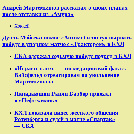
Андрей Мартемьянов рассказал о своих планах
после отставки из «Амура»
Хоккей
Дубль Мэйсека помог «Автомобилисту» вырвать
победу в упорном матче с «Трактором» в КХЛ
СКА одержал седьмую победу подряд в КХЛ
«Играют плохо — это медицинский факт».
Вайсфельд отреагировал на увольнение
Мартемьянова
Нападающий Райли Барбер приехал
в «Нефтехимик»
КХЛ показала видео жесткого общения
Ротенберга и судей в матче «Спартак»
— СКА