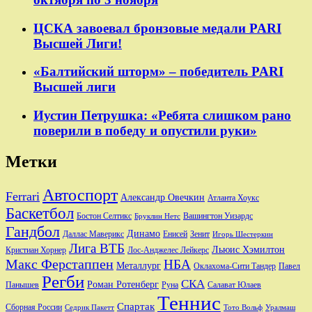
ЦСКА завоевал бронзовые медали PARI
Высшей Лиги!
«Балтийский шторм» – победитель PARI
Высшей лиги
Иустин Петрушка: «Ребята слишком рано
поверили в победу и опустили руки»
Метки
Автоспорт
Ferrari
Александр Овечкин
Атланта Хоукс
Баскетбол
Бостон Селтикс
Вашингтон Уизардс
Бруклин Нетс
Гандбол
Динамо
Даллас Маверикс
Енисей
Зенит
Игорь Шестеркин
Лига ВТБ
Льюис Хэмилтон
Лос-Анджелес Лейкерс
Кристиан Хорнер
Макс Ферстаппен
НБА
Металлург
Оклахома-Сити Тандер
Павел
Регби
СКА
Роман Ротенберг
Салават Юлаев
Панышев
Руна
Теннис
Спартак
Сборная России
Седрик Пакетт
Тото Вольф
Уралмаш