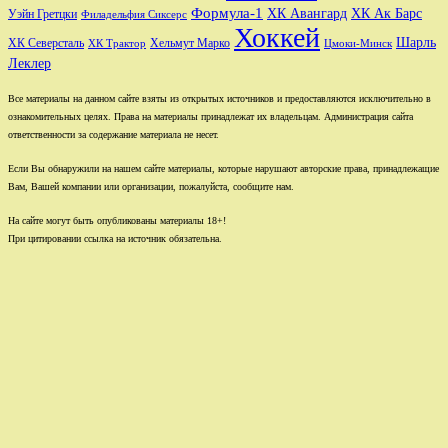
Формула-1
ХК Авангард
ХК Ак Барс
Уэйн Гретцки
Филадельфия Сиксерс
Хоккей
Шарль
Хельмут Марко
ХК Северсталь
ХК Трактор
Цмоки-Минск
Леклер
Все материалы на данном сайте взяты из открытых источников и предоставляются исключительно в
ознакомительных целях. Права на материалы принадлежат их владельцам. Администрация сайта
ответственности за содержание материала не несет.
Если Вы обнаружили на нашем сайте материалы, которые нарушают авторские права, принадлежащие
Вам, Вашей компании или организации, пожалуйста, сообщите нам.
На сайте могут быть опубликованы материалы 18+!
При цитировании ссылка на источник обязательна.