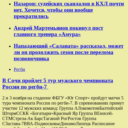
Назаров: судейских скандалов в КХЛ почти
нет. Хочется, чтобы они вообще
прекратились
Андрей Мартемьянов покинул пост
главного тренера «Амура»
Нападающий «Салавата» рассказал, может
ли он продолжить сезон после перелома
позвоночника
Регби
В Сочи пройдет 5 тур мужского чемпионата
России по регби-7
2 и 3 ноября на стадионе ФБГУ «Юг Спорт» пройдут матчи 5
тура чемпионата России по регби-7. В соревнованиях примут
участие 12 мужских команд: Группа AЛокомотивБалтийский
ШтормССКК «Богатыри»Красный Яр Группа ВЕнисей-
СТМСтрела-Ак БарсТаганий РогРостов Группа
СЗастава-7ВВА-ПодмосковьеДинамоЛипецк Расписание