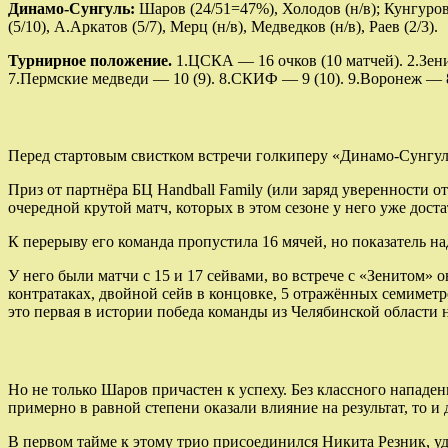
Динамо-Сунгуль:
Шаров (24/51=47%), Холодов (н/в); Кунгуров (2
(5/10), А.Аркатов (5/7), Мерц (н/в), Медведков (н/в), Раев (2/3).
Турнирное положение.
1.ЦСКА — 16 очков (10 матчей). 2.Зени
7.Пермские медведи — 10 (9). 8.СКИФ — 9 (10). 9.Воронеж — 8 (
Перед стартовым свистком встречи голкиперу «Динамо-Сунгул
Приз от партнёра БЦ Handball Family (или заряд уверенности 
очередной крутой матч, которых в этом сезоне у него уже доста
К перерыву его команда пропустила 16 мячей, но показатель 
У него были матчи с 15 и 17 сейвами, во встрече с «Зенитом» 
контратаках, двойной сейв в концовке, 5 отражённых семимет
это первая в истории победа команды из Челябинской области 
Но не только Шаров причастен к успеху. Без классного нападе
примерно в равной степени оказали влияние на результат, то и
В первом тайме к этому трио присоединился Никита Резник, 