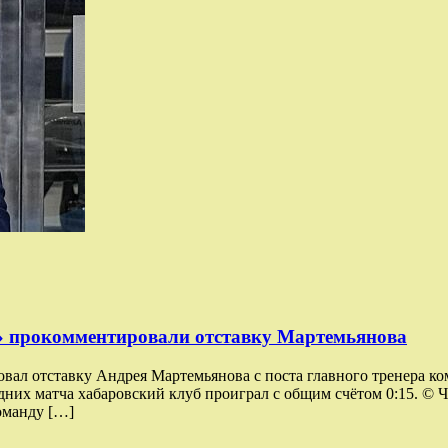
е» прокомментировали отставку Мартемьянова
л отставку Андрея Мартемьянова с поста главного тренера кома
них матча хабаровский клуб проиграл с общим счётом 0:15. © 
оманду […]