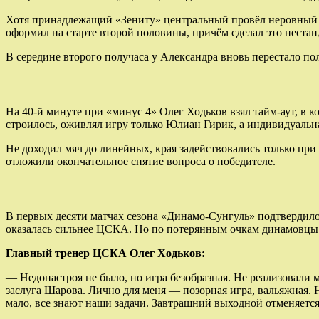
Хотя принадлежащий «Зениту» центральный провёл неровный м
оформил на старте второй половины, причём сделал это нестан
В середине второго получаса у Александра вновь перестало пол
На 40-й минуте при «минус 4» Олег Ходьков взял тайм-аут, в 
строилось, оживлял игру только Юлиан Гирик, а индивидуальна
Не доходил мяч до линейных, края задействовались только при
отложили окончательное снятие вопроса о победителе.
В первых десяти матчах сезона «Динамо-Сунгуль» подтвердило
оказалась сильнее ЦСКА. Но по потерянным очкам динамовцы 
Главный тренер ЦСКА Олег Ходьков:
— Недонастроя не было, но игра безобразная. Не реализовали м
заслуга Шарова. Лично для меня — позорная игра, вальяжная. 
мало, все знают наши задачи. Завтрашний выходной отменяется