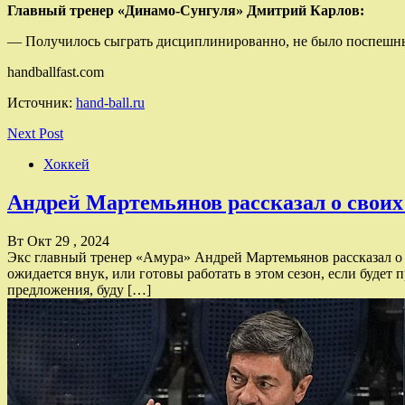
Главный тренер «Динамо-Сунгуля» Дмитрий Карлов:
— Получилось сыграть дисциплинированно, не было поспешных б
handballfast.com
Источник:
hand-ball.ru
Next Post
Хоккей
Андрей Мартемьянов рассказал о своих
Вт Окт 29 , 2024
Экс главный тренер «Амура» Андрей Мартемьянов рассказал о с
ожидается внук, или готовы работать в этом сезон, если будет
предложения, буду […]