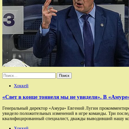
Найти:
Хоккей
«Свет в конце тоннеля мы не увидели». В «Амур
Генеральный директор «Амура» Евгений Лугин прокомментирова
увидело положительных изменений в игре команды. Три послед
квалифицированный специалист, дважды выводивший нашу к
Хоккей