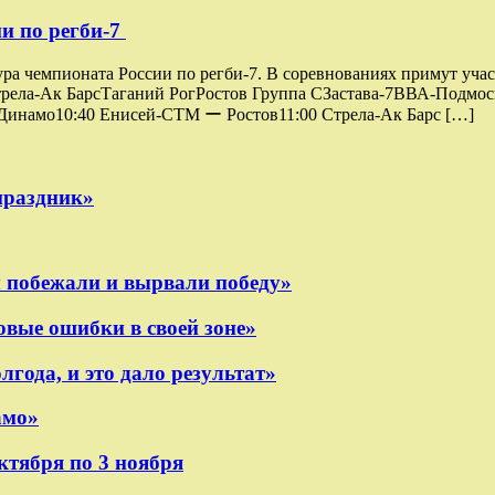
и по регби-7
ура чемпионата России по регби-7. В соревнованиях примут уч
а-Ак БарсТаганий РогРостов Группа СЗастава-7ВВА-Подмоск
 Динамо10:40 Енисей-СТМ ー Ростов11:00 Стрела-Ак Барс […]
праздник»
 побежали и вырвали победу»
вые ошибки в своей зоне»
года, и это дало результат»
амо»
ктября по 3 ноября