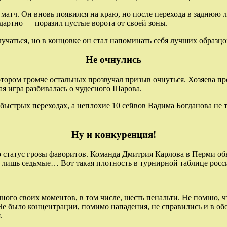
атч. Он вновь появился на краю, но после перехода в заднюю 
дартно — поразил пустые ворота от своей зоны.
учаться, но в концовке он стал напоминать себя лучших образцов
Не очнулись
котором громче остальных прозвучал призыв очнуться. Хозяева п
я игра разбивалась о чудесного Шарова.
 быстрых переходах, а неплохие 10 сейвов Вадима Богданова не 
Ну и конкуренция!
 статус грозы фаворитов. Команда Дмитрия Карлова в Перми об
лишь седьмые… Вот такая плотность в турнирной таблице росс
ного своих моментов, в том числе, шесть пенальти. Не помню, чт
Не было концентрации, помимо нападения, не справились и в об
.