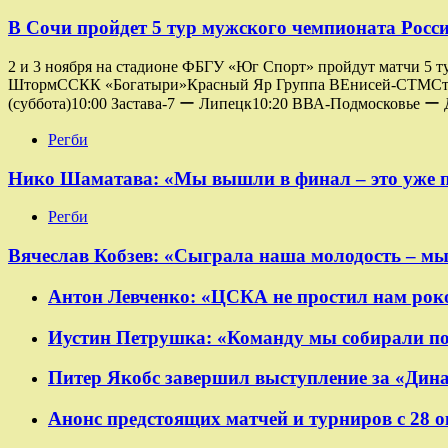
В Сочи пройдет 5 тур мужского чемпионата Росси
2 и 3 ноября на стадионе ФБГУ «Юг Спорт» пройдут матчи 5 т
ШтормССКК «Богатыри»Красный Яр Группа ВЕнисей-СТМСтрел
(суббота)10:00 Застава-7 ー Липецк10:20 ВВА-Подмосковье ー
Регби
Нико Шаматава: «Мы вышли в финал – это уже 
Регби
Вячеслав Кобзев: «Сыграла наша молодость – мы
Антон Левченко: «ЦСКА не простил нам роко
Иустин Петрушка: «Команду мы собирали пол
Питер Якобс завершил выступление за «Дин
Анонс предстоящих матчей и турниров с 28 о