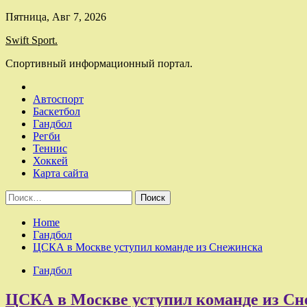
Skip
Пятница, Авг 7, 2026
to
Swift Sport.
content
Спортивный информационный портал.
Автоспорт
Баскетбол
Гандбол
Регби
Теннис
Хоккей
Карта сайта
Найти:
Home
Гандбол
ЦСКА в Москве уступил команде из Снежинска
Гандбол
ЦСКА в Москве уступил команде из С