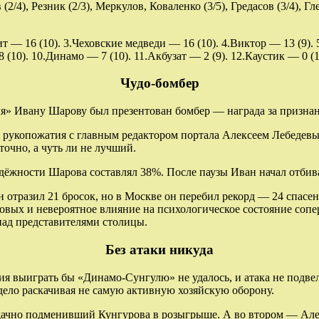
/4), Резник (2/3), Меркулов, Коваленко (3/5), Гредасов (3/4), Гле
т — 16 (10). 3.Чеховские медведи — 16 (10). 4.Виктор — 13 (9).
10). 10.Динамо — 7 (10). 11.Акбузат — 2 (9). 12.Каустик — 0 (1
Чудо-бомбер
я» Ивану Шарову был презентован бомбер — награда за признан
от рукопожатия с главным редактором портала Алексеем Лебедев
точно, а чуть ли не лучший.
надёжности Шарова составлял 38%. После паузы Иван начал отби
он отразил 21 бросок, но в Москве он перебил рекорд — 24 спасе
ровых и невероятное влияние на психологическое состояние со
над представителями столицы.
Без атаки никуда
ния выиграть бы «Динамо-Сунгулю» не удалось, и атака не подв
 дело раскачивая не самую активную хозяйскую оборону.
удачно подменивший Кунгурова в розыгрыше. А во втором — Але