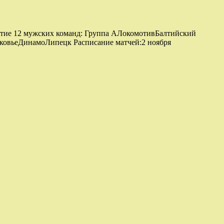
астие 12 мужских команд: Группа AЛокомотивБалтийский
овьеДинамоЛипецк Расписание матчей:2 ноября