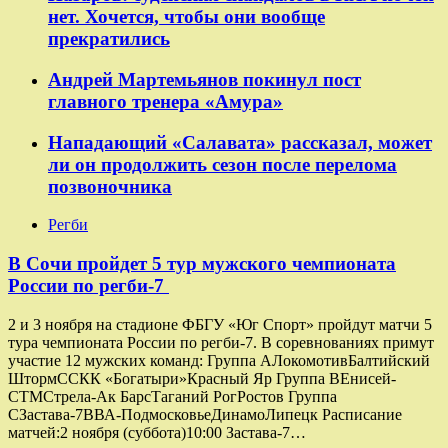
нет. Хочется, чтобы они вообще
прекратились
Андрей Мартемьянов покинул пост
главного тренера «Амура»
Нападающий «Салавата» рассказал, может
ли он продолжить сезон после перелома
позвоночника
Регби
В Сочи пройдет 5 тур мужского чемпионата
России по регби-7
2 и 3 ноября на стадионе ФБГУ «Юг Спорт» пройдут матчи 5
тура чемпионата России по регби-7. В соревнованиях примут
участие 12 мужских команд: Группа AЛокомотивБалтийский
ШтормССКК «Богатыри»Красный Яр Группа ВЕнисей-
СТМСтрела-Ак БарсТаганий РогРостов Группа
СЗастава-7ВВА-ПодмосковьеДинамоЛипецк Расписание
матчей:2 ноября (суббота)10:00 Застава-7…