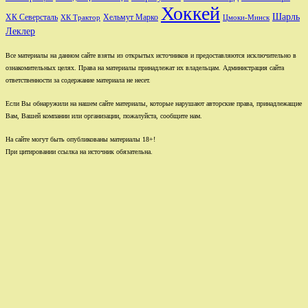
Хоккей
Шарль
Хельмут Марко
ХК Северсталь
ХК Трактор
Цмоки-Минск
Леклер
Все материалы на данном сайте взяты из открытых источников и предоставляются исключительно в
ознакомительных целях. Права на материалы принадлежат их владельцам. Администрация сайта
ответственности за содержание материала не несет.
Если Вы обнаружили на нашем сайте материалы, которые нарушают авторские права, принадлежащие
Вам, Вашей компании или организации, пожалуйста, сообщите нам.
На сайте могут быть опубликованы материалы 18+!
При цитировании ссылка на источник обязательна.