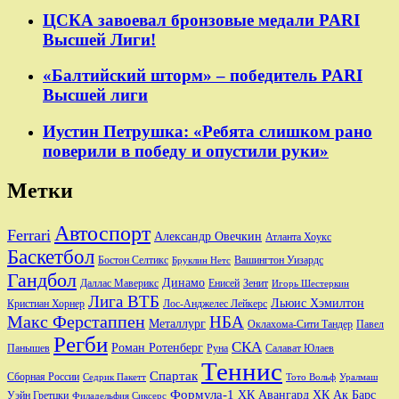
ЦСКА завоевал бронзовые медали PARI
Высшей Лиги!
«Балтийский шторм» – победитель PARI
Высшей лиги
Иустин Петрушка: «Ребята слишком рано
поверили в победу и опустили руки»
Метки
Автоспорт
Ferrari
Александр Овечкин
Атланта Хоукс
Баскетбол
Бостон Селтикс
Вашингтон Уизардс
Бруклин Нетс
Гандбол
Динамо
Даллас Маверикс
Енисей
Зенит
Игорь Шестеркин
Лига ВТБ
Льюис Хэмилтон
Лос-Анджелес Лейкерс
Кристиан Хорнер
Макс Ферстаппен
НБА
Металлург
Оклахома-Сити Тандер
Павел
Регби
СКА
Роман Ротенберг
Салават Юлаев
Панышев
Руна
Теннис
Спартак
Сборная России
Седрик Пакетт
Тото Вольф
Уралмаш
Формула-1
ХК Авангард
ХК Ак Барс
Уэйн Гретцки
Филадельфия Сиксерс