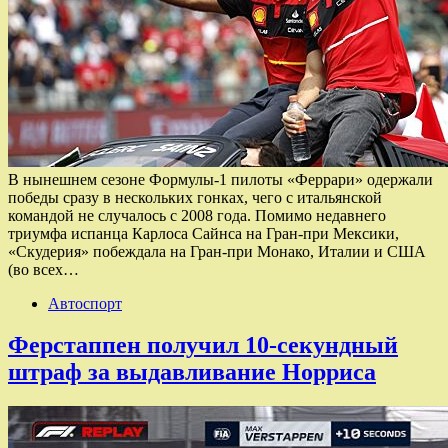
В нынешнем сезоне Формулы-1 пилоты «Феррари» одержали
победы сразу в нескольких гонках, чего с итальянской
командой не случалось с 2008 года. Помимо недавнего
триумфа испанца Карлоса Сайнса на Гран-при Мексики,
«Скудерия» побеждала на Гран-при Монако, Италии и США
(во всех…
Автоспорт
Ферстаппен получил 10-секундный
штраф за выдавливание Норриса