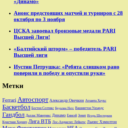
«Динамо»
Анонс предстоящих матчей и турниров с 28
октября по 3 ноября
ЦСКА завоевал бронзовые медали PARI
Высшей Лиги!
«Балтийский шторм» – победитель PARI
Высшей лиги
Иустин Петрушка: «Ребята слишком рано
поверили в победу и опустили руки»
Метки
Автоспорт
Ferrari
Александр Овечкин
Атланта Хоукс
Баскетбол
Бостон Селтикс
Вашингтон Уизардс
Бруклин Нетс
Гандбол
Динамо
Даллас Маверикс
Енисей
Зенит
Игорь Шестеркин
Лига ВТБ
Льюис Хэмилтон
Лос-Анджелес Лейкерс
Кристиан Хорнер
Макс Ферстаппен
НБА