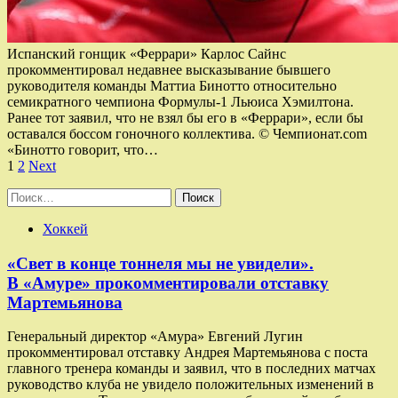
Испанский гонщик «Феррари» Карлос Сайнс
прокомментировал недавнее высказывание бывшего
руководителя команды Маттиа Бинотто относительно
семикратного чемпиона Формулы-1 Льюиса Хэмилтона.
Ранее тот заявил, что не взял бы его в «Феррари», если бы
оставался боссом гоночного коллектива. © Чемпионат.com
«Бинотто говорит, что…
Пагинация
1
2
Next
записей
Найти:
Хоккей
«Свет в конце тоннеля мы не увидели».
В «Амуре» прокомментировали отставку
Мартемьянова
Генеральный директор «Амура» Евгений Лугин
прокомментировал отставку Андрея Мартемьянова с поста
главного тренера команды и заявил, что в последних матчах
руководство клуба не увидело положительных изменений в