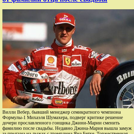
Вилли Вебер, бывший менеджер семикратного чемпиона
Формулы-1 Михаэля Шумахера, подверг критике решение
дочери прославленного гонщика Джини-Марии сменить
фамилию после свадьбы. Недавно Джина-Мария вышла замуж
за прыгуна на лыжах с трамплина Яна Бетке. Торжественная