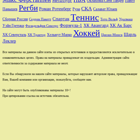
Металлург
Оклахома-Сити Тандер
Павел
Регби
СКА
Роман Ротенберг
Салават Юлаев
Панышев
Руна
Теннис
Спартак
Сборная России
Седрик Пакетт
Тото Вольф
Уралмаш
Формула-1
ХК Авангард
ХК Ак Барс
Уэйн Гретцки
Филадельфия Сиксерс
Хоккей
Шарль
Хельмут Марко
ХК Северсталь
ХК Трактор
Цмоки-Минск
Леклер
Все материалы на данном сайте взяты из открытых источников и предоставляются исключительно в
ознакомительных целях. Права на материалы принадлежат их владельцам. Администрация сайта
ответственности за содержание материала не несет.
Если Вы обнаружили на нашем сайте материалы, которые нарушают авторские права, принадлежащие
Вам, Вашей компании или организации, пожалуйста, сообщите нам.
На сайте могут быть опубликованы материалы 18+!
При цитировании ссылка на источник обязательна.