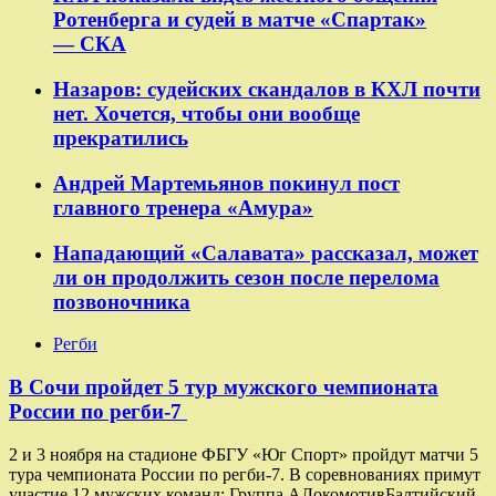
Ротенберга и судей в матче «Спартак»
— СКА
Назаров: судейских скандалов в КХЛ почти
нет. Хочется, чтобы они вообще
прекратились
Андрей Мартемьянов покинул пост
главного тренера «Амура»
Нападающий «Салавата» рассказал, может
ли он продолжить сезон после перелома
позвоночника
Регби
В Сочи пройдет 5 тур мужского чемпионата
России по регби-7
2 и 3 ноября на стадионе ФБГУ «Юг Спорт» пройдут матчи 5
тура чемпионата России по регби-7. В соревнованиях примут
участие 12 мужских команд: Группа AЛокомотивБалтийский