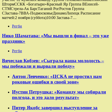
ШтормССКК «Богатыри»Красный Яр Группа ВЕнисей-
СТМСтрела-Ак БарсТаганий РогРостов Группа
СЗастава-7ВВА-ПодмосковьеДинамоЛипецк Расписание
матчей:2 ноября (суббота)10:00 Застава-7…
Регби
Нико Шаматава: «Мы вышли в финал – это уже
праздник»
Регби
Вячеслав Кобзев: «Сыграла наша молодость –
мы побежали и вырвали победу»
Антон Левченко: «ЦСКА не простил нам
роковые ошибки в своей зоне»
Иустин Петрушка: «Команду мы собирали
полгода, и это дало результат»
Питер Якобс завершил выступление за