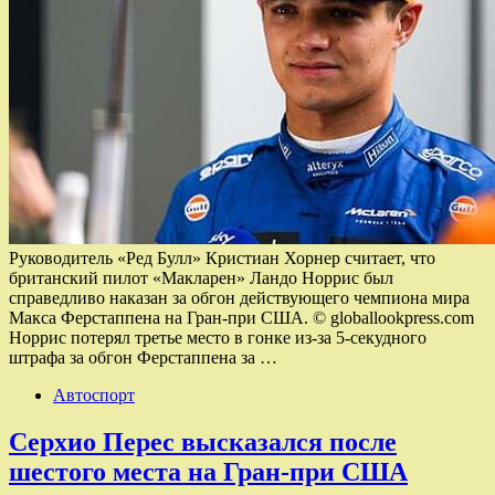
Руководитель «Ред Булл» Кристиан Хорнер считает, что
британский пилот «Макларен» Ландо Норрис был
справедливо наказан за обгон действующего чемпиона мира
Макса Ферстаппена на Гран‑при США. © globallookpress.com
Норрис потерял третье место в гонке из‑за 5‑секудного
штрафа за обгон Ферстаппена за …
Автоспорт
Серхио Перес высказался после
шестого места на Гран-при США