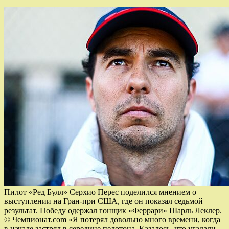
Пилот «Ред Булл» Серхио Перес поделился мнением о
выступлении на Гран-при США, где он показал седьмой
результат. Победу одержал гонщик «Феррари» Шарль Леклер.
© Чемпионат.com «Я потерял довольно много времени, когда
в начале застрял в середине пелотона. Казалось, что угадали…