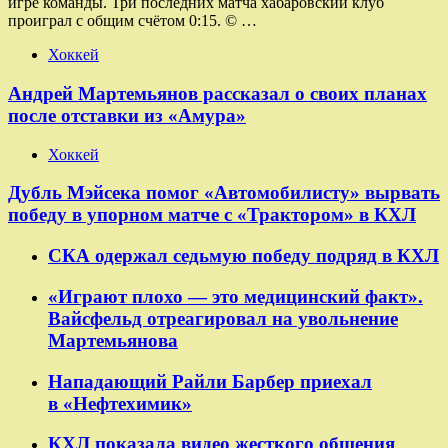
игре команды. Три последних матча хабаровский клуб
проиграл с общим счётом 0:15. © …
Хоккей
Андрей Мартемьянов рассказал о своих планах
после отставки из «Амура»
Хоккей
Дубль Мэйсека помог «Автомобилисту» вырвать
победу в упорном матче с «Трактором» в КХЛ
СКА одержал седьмую победу подряд в КХЛ
«Играют плохо — это медицинский факт».
Вайсфельд отреагировал на увольнение
Мартемьянова
Нападающий Райли Барбер приехал
в «Нефтехимик»
КХЛ показала видео жесткого общения