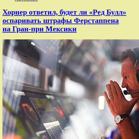
Хорнер ответил, будет ли «Ред Булл»
оспаривать штрафы Ферстаппена
на Гран-при Мексики