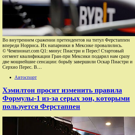
Во внутреннем сражении претендентов на титул Ферстаппен
впереди Норриса. Их напарники в Мексике провалились.
© Чемпионат.com Q1: минус Пиастри и Перес! Стартовый
сегмент квалификации Гран-при Мексики подарил нам сразу
две мощнейшие сенсации: борьбу завершили Оскар Пиастри и
Серхио Перес. В…
Автоспорт
Хэмилтон просит изменить правила
Формулы-1 из-за серых зон, которыми
пользуется Ферстаппен