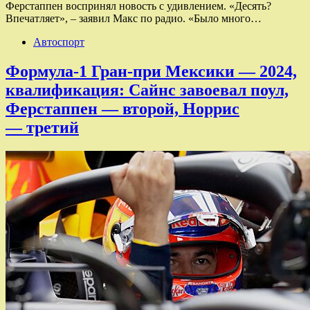
Ферстаппен воспринял новость с удивлением. «Десять?
Впечатляет», – заявил Макс по радио. «Было много…
Автоспорт
Формула-1 Гран-при Мексики — 2024,
квалификация: Сайнс завоевал поул,
Ферстаппен — второй, Норрис
— третий