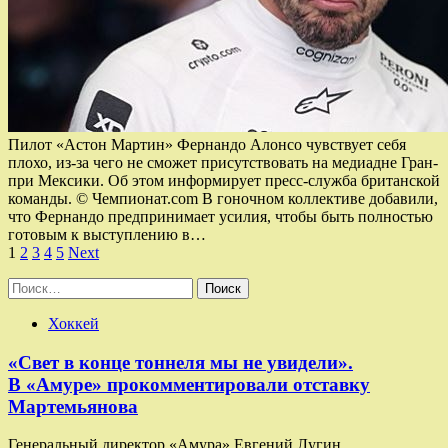
Пилот «Астон Мартин» Фернандо Алонсо чувствует себя
плохо, из-за чего не сможет присутствовать на медиадне Гран-
при Мексики. Об этом информирует пресс-служба британской
команды. © Чемпионат.com В гоночном коллективе добавили,
что Фернандо предпринимает усилия, чтобы быть полностью
готовым к выступлению в…
Пагинация
1
2
3
4
5
Next
записей
Найти:
Хоккей
«Свет в конце тоннеля мы не увидели».
В «Амуре» прокомментировали отставку
Мартемьянова
Генеральный директор «Амура» Евгений Лугин