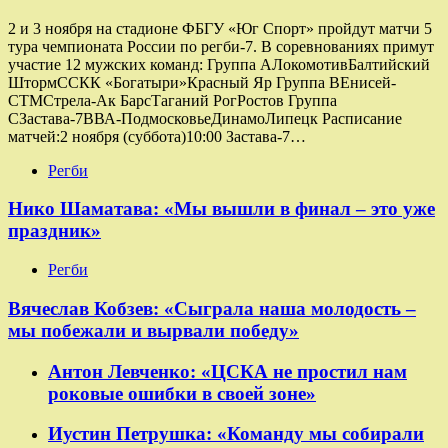
2 и 3 ноября на стадионе ФБГУ «Юг Спорт» пройдут матчи 5
тура чемпионата России по регби-7. В соревнованиях примут
участие 12 мужских команд: Группа AЛокомотивБалтийский
ШтормССКК «Богатыри»Красный Яр Группа ВЕнисей-
СТМСтрела-Ак БарсТаганий РогРостов Группа
СЗастава-7ВВА-ПодмосковьеДинамоЛипецк Расписание
матчей:2 ноября (суббота)10:00 Застава-7…
Регби
Нико Шаматава: «Мы вышли в финал – это уже
праздник»
Регби
Вячеслав Кобзев: «Сыграла наша молодость –
мы побежали и вырвали победу»
Антон Левченко: «ЦСКА не простил нам
роковые ошибки в своей зоне»
Иустин Петрушка: «Команду мы собирали