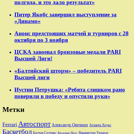
полгода, и это дало результат»
Питер Якобс завершил выступление за
«Динамо»
Анонс предстоящих матчей и турниров с 28
октября по 3 ноября
ЦСКА завоевал бронзовые медали PARI
Высшей Лиги!
«Балтийский шторм» – победитель PARI
Высшей лиги
Иустин Петрушка: «Ребята слишком рано
поверили в победу и опустили руки»
Метки
Автоспорт
Ferrari
Александр Овечкин
Атланта Хоукс
Баскетбол
Бостон Селтикс
Вашингтон Уизардс
Бруклин Нетс