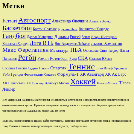
Метки
Автоспорт
Ferrari
Александр Овечкин
Атланта Хоукс
Баскетбол
Бостон Селтикс
Вашингтон Уизардс
Бруклин Нетс
Гандбол
Динамо
Даллас Маверикс
Енисей
Зенит
Игорь Шестеркин
Лига ВТБ
Льюис Хэмилтон
Лос-Анджелес Лейкерс
Кристиан Хорнер
Макс Ферстаппен
НБА
Металлург
Оклахома-Сити Тандер
Павел
Регби
СКА
Роман Ротенберг
Салават Юлаев
Панышев
Руна
Теннис
Спартак
Сборная России
Седрик Пакетт
Тото Вольф
Уралмаш
Формула-1
ХК Авангард
ХК Ак Барс
Уэйн Гретцки
Филадельфия Сиксерс
Хоккей
Шарль
Хельмут Марко
ХК Северсталь
ХК Трактор
Цмоки-Минск
Леклер
Все материалы на данном сайте взяты из открытых источников и предоставляются исключительно в
ознакомительных целях. Права на материалы принадлежат их владельцам. Администрация сайта
ответственности за содержание материала не несет.
Если Вы обнаружили на нашем сайте материалы, которые нарушают авторские права, принадлежащие
Вам, Вашей компании или организации, пожалуйста, сообщите нам.