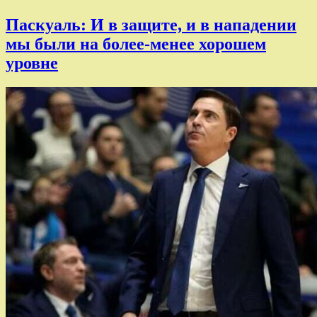
Паскуаль: И в защите, и в нападении
мы были на более-менее хорошем
уровне