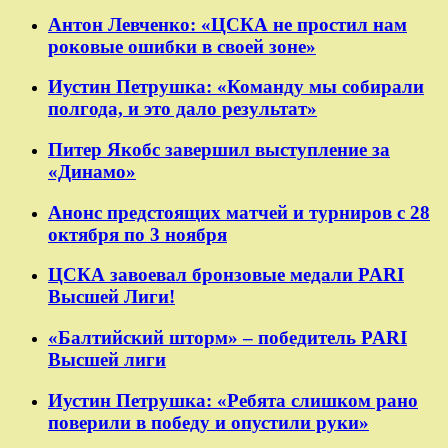
Антон Левченко: «ЦСКА не простил нам
роковые ошибки в своей зоне»
Иустин Петрушка: «Команду мы собирали
полгода, и это дало результат»
Питер Якобс завершил выступление за
«Динамо»
Анонс предстоящих матчей и турниров с 28
октября по 3 ноября
ЦСКА завоевал бронзовые медали PARI
Высшей Лиги!
«Балтийский шторм» – победитель PARI
Высшей лиги
Иустин Петрушка: «Ребята слишком рано
поверили в победу и опустили руки»