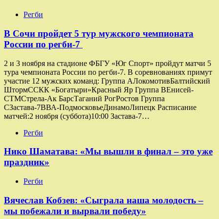
Регби
В Сочи пройдет 5 тур мужского чемпионата
России по регби-7
2 и 3 ноября на стадионе ФБГУ «Юг Спорт» пройдут матчи 5
тура чемпионата России по регби-7. В соревнованиях примут
участие 12 мужских команд: Группа AЛокомотивБалтийский
ШтормССКК «Богатыри»Красный Яр Группа ВЕнисей-
СТМСтрела-Ак БарсТаганий РогРостов Группа
СЗастава-7ВВА-ПодмосковьеДинамоЛипецк Расписание
матчей:2 ноября (суббота)10:00 Застава-7…
Регби
Нико Шаматава: «Мы вышли в финал – это уже
праздник»
Регби
Вячеслав Кобзев: «Сыграла наша молодость –
мы побежали и вырвали победу»