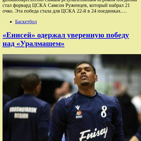
стал форвард ЦСКА Самсон Руженцев, который набрал 21
очко. Эта победа стала для ЦСКА 22-й в 24 поединках.…
Баскетбол
«Енисей» одержал уверенную победу
над «Уралмашем»