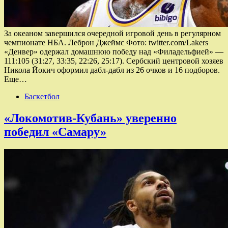
За океаном завершился очередной игровой день в регулярном
чемпионате НБА. Леброн Джеймс Фото: twitter.com/Lakers
«Денвер» одержал домашнюю победу над «Филадельфией» —
111:105 (31:27, 33:35, 22:26, 25:17). Сербский центровой хозяев
Никола Йокич оформил дабл-дабл из 26 очков и 16 подборов.
Еще…
Баскетбол
«Локомотив-Кубань» уверенно
победил «Самару»