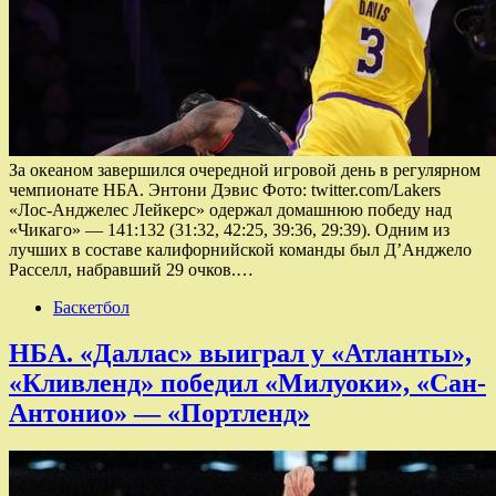
За океаном завершился очередной игровой день в регулярном
чемпионате НБА. Энтони Дэвис Фото: twitter.com/Lakers
«Лос-Анджелес Лейкерс» одержал домашнюю победу над
«Чикаго» — 141:132 (31:32, 42:25, 39:36, 29:39). Одним из
лучших в составе калифорнийской команды был Д’Анджело
Расселл, набравший 29 очков.…
Баскетбол
НБА. «Даллас» выиграл у «Атланты»,
«Кливленд» победил «Милуоки», «Сан-
Антонио» — «Портленд»