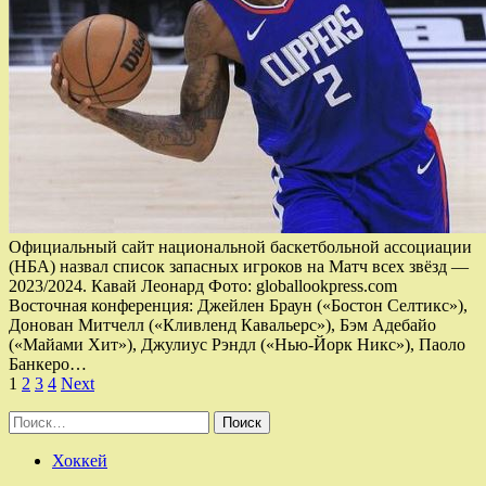
Официальный сайт национальной баскетбольной ассоциации
(НБА) назвал список запасных игроков на Матч всех звёзд —
2023/2024. Кавай Леонард Фото: globallookpress.com
Восточная конференция: Джейлен Браун («Бостон Селтикс»),
Донован Митчелл («Кливленд Кавальерс»), Бэм Адебайо
(«Майами Хит»), Джулиус Рэндл («Нью-Йорк Никс»), Паоло
Банкеро…
Пагинация
1
2
3
4
Next
записей
Найти:
Хоккей