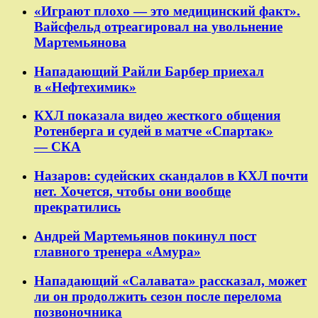
«Играют плохо — это медицинский факт».
Вайсфельд отреагировал на увольнение
Мартемьянова
Нападающий Райли Барбер приехал
в «Нефтехимик»
КХЛ показала видео жесткого общения
Ротенберга и судей в матче «Спартак»
— СКА
Назаров: судейских скандалов в КХЛ почти
нет. Хочется, чтобы они вообще
прекратились
Андрей Мартемьянов покинул пост
главного тренера «Амура»
Нападающий «Салавата» рассказал, может
ли он продолжить сезон после перелома
позвоночника