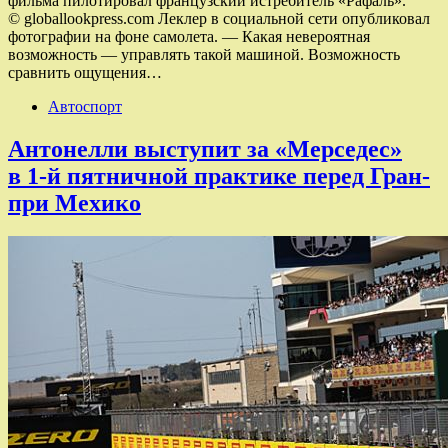
фильма пилотировал французский истребитель «Рафаль».
© globallookpress.com Леклер в социальной сети опубликовал
фотографии на фоне самолета. — Какая невероятная
возможность — управлять такой ​​машиной. Возможность
сравнить ощущения…
Автоспорт
Антонелли выступит за «Мерседес»
в 1-й пятничной практике перед Гран-
при Мехико