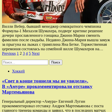
Вилли Вебер, бывший менеджер семикратного чемпиона
Формулы-1 Михаэля Шумахера, подверг критике решение
дочери прославленного гонщика Джини-Марии сменить
фамилию после свадьбы. Недавно Джина-Мария вышла замуж
за прыгуна на лыжах с трамплина Яна Бетке. Торжественная
церемония состоялась на семейной вилле Шумахеров на…
Пагинация
Previous
1
2
3
4
5
Next
записей
Найти:
Хоккей
«Свет в конце тоннеля мы не увидели».
В «Амуре» прокомментировали отставку
Мартемьянова
Генеральный директор «Амура» Евгений Лугин
прокомментировал отставку Андрея Мартемьянова с поста
главного тренера команды и заявил, что в последних матчах