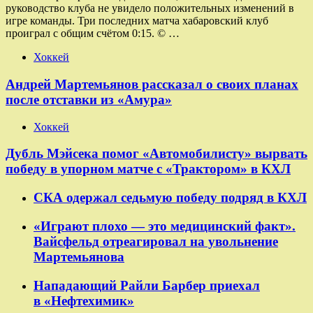
руководство клуба не увидело положительных изменений в
игре команды. Три последних матча хабаровский клуб
проиграл с общим счётом 0:15. © …
Хоккей
Андрей Мартемьянов рассказал о своих планах
после отставки из «Амура»
Хоккей
Дубль Мэйсека помог «Автомобилисту» вырвать
победу в упорном матче с «Трактором» в КХЛ
СКА одержал седьмую победу подряд в КХЛ
«Играют плохо — это медицинский факт».
Вайсфельд отреагировал на увольнение
Мартемьянова
Нападающий Райли Барбер приехал
в «Нефтехимик»