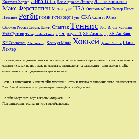
Лига ВТБ
Льюис Хэмилтон
Лос-Анджелес Лейкерс
Кристиан Хорнер
Макс Ферстаппен
НБА
Металлург
Оклахома-Сити Тандер
Павел
Регби
СКА
Роман Ротенберг
Салават Юлаев
Панышев
Руна
Теннис
Спартак
Сборная России
Седрик Пакетт
Тото Вольф
Уралмаш
Формула-1
ХК Авангард
ХК Ак Барс
Уэйн Гретцки
Филадельфия Сиксерс
Хоккей
Шарль
Хельмут Марко
ХК Северсталь
ХК Трактор
Цмоки-Минск
Леклер
Все материалы на данном сайте взяты из открытых источников и предоставляются исключительно в
ознакомительных целях. Права на материалы принадлежат их владельцам. Администрация сайта
ответственности за содержание материала не несет.
Если Вы обнаружили на нашем сайте материалы, которые нарушают авторские права, принадлежащие
Вам, Вашей компании или организации, пожалуйста, сообщите нам.
На сайте могут быть опубликованы материалы 18+!
При цитировании ссылка на источник обязательна.