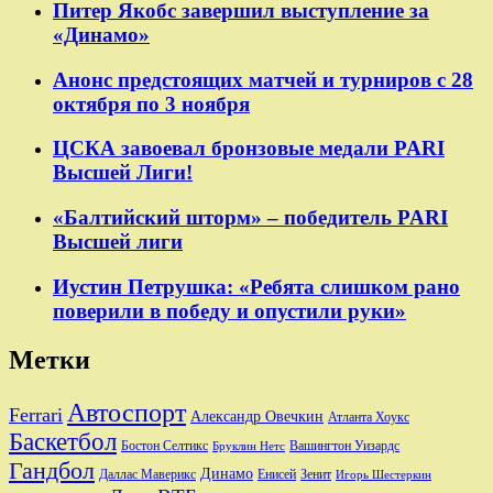
Питер Якобс завершил выступление за
«Динамо»
Анонс предстоящих матчей и турниров с 28
октября по 3 ноября
ЦСКА завоевал бронзовые медали PARI
Высшей Лиги!
«Балтийский шторм» – победитель PARI
Высшей лиги
Иустин Петрушка: «Ребята слишком рано
поверили в победу и опустили руки»
Метки
Автоспорт
Ferrari
Александр Овечкин
Атланта Хоукс
Баскетбол
Бостон Селтикс
Вашингтон Уизардс
Бруклин Нетс
Гандбол
Динамо
Даллас Маверикс
Енисей
Зенит
Игорь Шестеркин