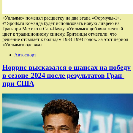
«Уильямс» поменял расцветку на два этапа «Формулы-1».
© Sports.ru Команда будет использовать новую ливрею на
Гран-при Мехико и Сан-Паулу. «Уильямс» добавил желтый
цвет к традиционному синему. Британцы отметили, что
решение отсылает к болидам 1983-1993 годов. За этот период
«Уильямс» одержал…
Автоспорт
Норрис высказался о шансах на победу
в сезоне-2024 после результатов Гран-
при США