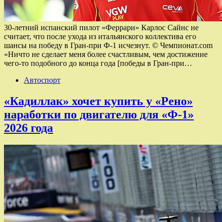
30-летний испанский пилот «Феррари» Карлос Сайнс не
считает, что после ухода из итальянского коллектива его
шансы на победу в Гран-при Ф-1 исчезнут. © Чемпионат.com
«Ничто не сделает меня более счастливым, чем достижение
чего-то подобного до конца года [победы в Гран-при…
Автоспорт
«Кадиллак» хочет купить у «Рено»
наработки по двигателю для «Ф-1»
2026 года