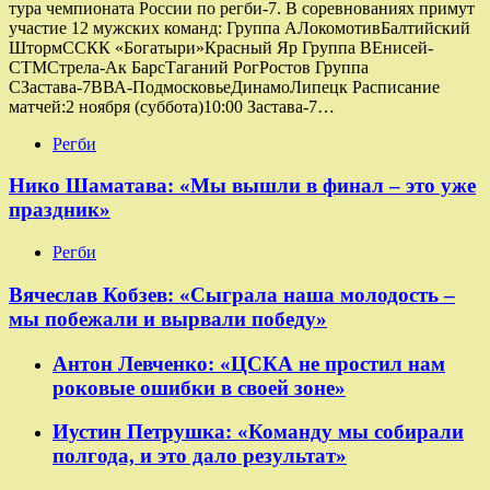
тура чемпионата России по регби-7. В соревнованиях примут
участие 12 мужских команд: Группа AЛокомотивБалтийский
ШтормССКК «Богатыри»Красный Яр Группа ВЕнисей-
СТМСтрела-Ак БарсТаганий РогРостов Группа
СЗастава-7ВВА-ПодмосковьеДинамоЛипецк Расписание
матчей:2 ноября (суббота)10:00 Застава-7…
Регби
Нико Шаматава: «Мы вышли в финал – это уже
праздник»
Регби
Вячеслав Кобзев: «Сыграла наша молодость –
мы побежали и вырвали победу»
Антон Левченко: «ЦСКА не простил нам
роковые ошибки в своей зоне»
Иустин Петрушка: «Команду мы собирали
полгода, и это дало результат»