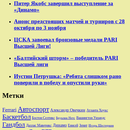
Питер Якобс завершил выступление за
«Динамо»
Анонс предстоящих матчей и турниров с 28
октября по 3 ноября
ЦСКА завоевал бронзовые медали PARI
Высшей Лиги!
«Балтийский шторм» – победитель PARI
Высшей лиги
Иустин Петрушка: «Ребята слишком рано
поверили в победу и опустили руки»
Метки
Автоспорт
Ferrari
Александр Овечкин
Атланта Хоукс
Баскетбол
Бостон Селтикс
Вашингтон Уизардс
Бруклин Нетс
Гандбол
Динамо
Даллас Маверикс
Енисей
Зенит
Игорь Шестеркин