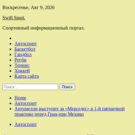
Skip
Воскресенье, Авг 9, 2026
to
Swift Sport.
content
Спортивный информационный портал.
Автоспорт
Баскетбол
Гандбол
Регби
Теннис
Хоккей
Карта сайта
Найти:
Home
Автоспорт
Антонелли выступит за «Мерседес» в 1-й пятничной
практике перед Гран-при Мехико
Автоспорт