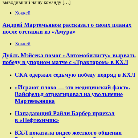
выводивший нашу команду […]
Хоккей
Андрей Мартемьянов рассказал о своих планах
после отставки из «Амура»
Хоккей
Дубль Мэйсека помог «Автомобилисту» вырвать
победу в упорном матче с «Трактором» в КХЛ
СКА одержал седьмую победу подряд в КХЛ
«Играют плохо — это медицинский факт».
Вайсфельд отреагировал на увольнение
Мартемьянова
Нападающий Райли Барбер приехал
в «Нефтехимик»
КХЛ показала видео жесткого общения