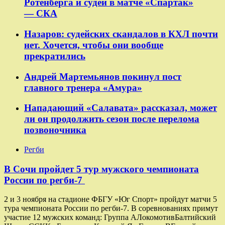
Ротенберга и судей в матче «Спартак»
— СКА
Назаров: судейских скандалов в КХЛ почти
нет. Хочется, чтобы они вообще
прекратились
Андрей Мартемьянов покинул пост
главного тренера «Амура»
Нападающий «Салавата» рассказал, может
ли он продолжить сезон после перелома
позвоночника
Регби
В Сочи пройдет 5 тур мужского чемпионата
России по регби-7
2 и 3 ноября на стадионе ФБГУ «Юг Спорт» пройдут матчи 5
тура чемпионата России по регби-7. В соревнованиях примут
участие 12 мужских команд: Группа AЛокомотивБалтийский