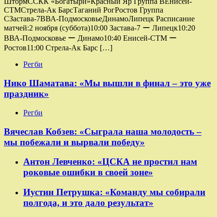
ШтормССКК «Богатыри»Красный Яр Группа ВЕнисей-
СТМСтрела-Ак БарсТаганий РогРостов Группа
СЗастава-7ВВА-ПодмосковьеДинамоЛипецк Расписание
матчей:2 ноября (суббота)10:00 Застава-7 ー Липецк10:20
ВВА-Подмосковье ー Динамо10:40 Енисей-СТМ ー
Ростов11:00 Стрела-Ак Барс […]
Регби
Нико Шаматава: «Мы вышли в финал – это уже
праздник»
Регби
Вячеслав Кобзев: «Сыграла наша молодость –
мы побежали и вырвали победу»
Антон Левченко: «ЦСКА не простил нам
роковые ошибки в своей зоне»
Иустин Петрушка: «Команду мы собирали
полгода, и это дало результат»