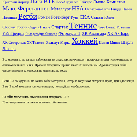
Лига ВТБ
Льюис Хэмилтон
Лос-Анджелес Лейкерс
Кристиан Хорнер
Макс Ферстаппен
НБА
Металлург
Оклахома-Сити Тандер
Павел
Регби
СКА
Роман Ротенберг
Салават Юлаев
Панышев
Руна
Теннис
Спартак
Сборная России
Седрик Пакетт
Тото Вольф
Уралмаш
Формула-1
ХК Авангард
ХК Ак Барс
Уэйн Гретцки
Филадельфия Сиксерс
Хоккей
Шарль
Хельмут Марко
ХК Северсталь
ХК Трактор
Цмоки-Минск
Леклер
Все материалы на данном сайте взяты из открытых источников и предоставляются исключительно в
ознакомительных целях. Права на материалы принадлежат их владельцам. Администрация сайта
ответственности за содержание материала не несет.
Если Вы обнаружили на нашем сайте материалы, которые нарушают авторские права, принадлежащие
Вам, Вашей компании или организации, пожалуйста, сообщите нам.
На сайте могут быть опубликованы материалы 18+!
При цитировании ссылка на источник обязательна.