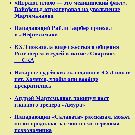
«Играют плохо — это медицинский факт».
Вайсфельд отреагировал на увольнение
Мартемьянова
Нападающий Райли Барбер приехал
в «Нефтехимик»
КХЛ показала видео жесткого общения
Ротенберга и судей в матче «Спартак»
— СКА
Назаров: судейских скандалов в КХЛ почти
нет. Хочется, чтобы они вообще
прекратились
Андрей Мартемьянов покинул пост
главного тренера «Амура»
Нападающий «Салавата» рассказал, может
ли он продолжить сезон после перелома
позвоночника