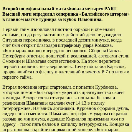
Второй полуфинальный матч Финала четырех PARI
Высшей лиги определил соперника «Балтийского шторма»
в главном матче турнира за Кубок Ильюшина.
Первый тайм изобиловал плотной борьбой и обменами
атаками, но до результативных действий дело не доходило.
Ситуация переменилась в последней десятиминутке, когда
счет был открыт благодаря штрафному удара Комкова.
«Богатыри» вышли вперед, но ненадолго. Сборная Санкт-
Петербурга ответила попыткой и реализацией, авторами стали
Смолкин и Шаматава соответственно. На этом перипетии
первой половины не завершились. Точку поставил Карасюк,
прорвавшийся по флангу и влетевший в зачетку. 8:7 по итогам
первого тайма.
Вторая половина игры стартовала с попытки Курбанова,
который помог «Богатырям» укрепить преимущество своей
команды. Вскоре гости отыгрались – попытка Быкова и
реализация Шаматавы сделали счет 14:13 в пользу
петербуржцев. Начались догонялки. Курбанов оформил дубль,
лидер снова сменился. Шаматава штрафным ударом сократил
разрыв до минимума, а дальше Кириллов приземлил мяч по
адресу – плюс пять баллов в копилку петербуржцев. Концовка
игры прошла в крайне напряженной манере. «Богатыри»