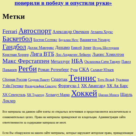
поверили в победу и опустили руки»
Метки
Автоспорт
Ferrari
Александр Овечкин
Атланта Хоукс
Баскетбол
Бостон Селтикс
Вашингтон Уизардс
Бруклин Нетс
Гандбол
Динамо
Даллас Маверикс
Енисей
Зенит
Игорь Шестеркин
Лига ВТБ
Льюис Хэмилтон
Лос-Анджелес Лейкерс
Кристиан Хорнер
Макс Ферстаппен
НБА
Металлург
Оклахома-Сити Тандер
Павел
Регби
СКА
Роман Ротенберг
Салават Юлаев
Панышев
Руна
Теннис
Спартак
Сборная России
Седрик Пакетт
Тото Вольф
Уралмаш
Формула-1
ХК Авангард
ХК Ак Барс
Уэйн Гретцки
Филадельфия Сиксерс
Хоккей
Шарль
Хельмут Марко
ХК Северсталь
ХК Трактор
Цмоки-Минск
Леклер
Все материалы на данном сайте взяты из открытых источников и предоставляются исключительно в
ознакомительных целях. Права на материалы принадлежат их владельцам. Администрация сайта
ответственности за содержание материала не несет.
Если Вы обнаружили на нашем сайте материалы, которые нарушают авторские права, принадлежащие