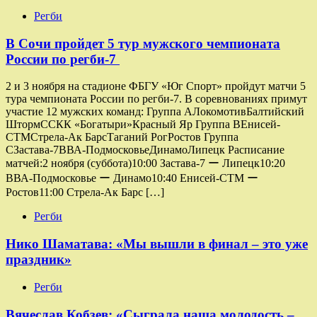
Регби
В Сочи пройдет 5 тур мужского чемпионата
России по регби-7
2 и 3 ноября на стадионе ФБГУ «Юг Спорт» пройдут матчи 5
тура чемпионата России по регби-7. В соревнованиях примут
участие 12 мужских команд: Группа AЛокомотивБалтийский
ШтормССКК «Богатыри»Красный Яр Группа ВЕнисей-
СТМСтрела-Ак БарсТаганий РогРостов Группа
СЗастава-7ВВА-ПодмосковьеДинамоЛипецк Расписание
матчей:2 ноября (суббота)10:00 Застава-7 ー Липецк10:20
ВВА-Подмосковье ー Динамо10:40 Енисей-СТМ ー
Ростов11:00 Стрела-Ак Барс […]
Регби
Нико Шаматава: «Мы вышли в финал – это уже
праздник»
Регби
Вячеслав Кобзев: «Сыграла наша молодость –