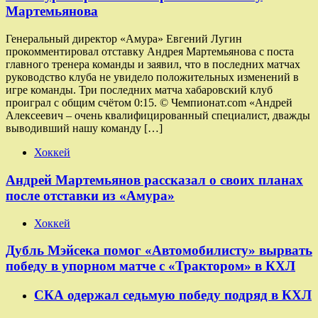
Мартемьянова
Генеральный директор «Амура» Евгений Лугин
прокомментировал отставку Андрея Мартемьянова с поста
главного тренера команды и заявил, что в последних матчах
руководство клуба не увидело положительных изменений в
игре команды. Три последних матча хабаровский клуб
проиграл с общим счётом 0:15. © Чемпионат.com «Андрей
Алексеевич – очень квалифицированный специалист, дважды
выводивший нашу команду […]
Хоккей
Андрей Мартемьянов рассказал о своих планах
после отставки из «Амура»
Хоккей
Дубль Мэйсека помог «Автомобилисту» вырвать
победу в упорном матче с «Трактором» в КХЛ
СКА одержал седьмую победу подряд в КХЛ