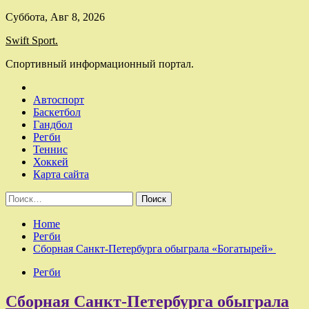
Skip
Суббота, Авг 8, 2026
to
Swift Sport.
content
Спортивный информационный портал.
Автоспорт
Баскетбол
Гандбол
Регби
Теннис
Хоккей
Карта сайта
Найти:
Home
Регби
Сборная Санкт-Петербурга обыграла «Богатырей»
Регби
Сборная Санкт-Петербурга обыграла