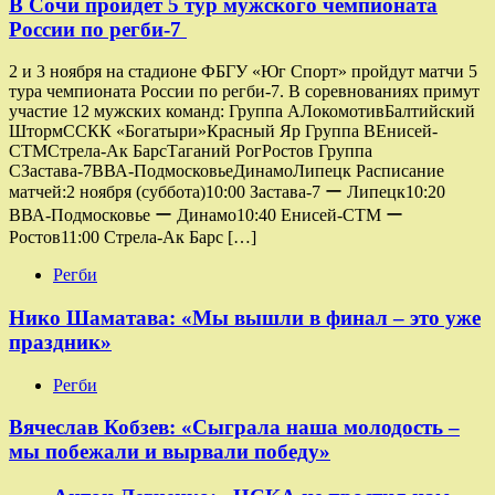
В Сочи пройдет 5 тур мужского чемпионата
России по регби-7
2 и 3 ноября на стадионе ФБГУ «Юг Спорт» пройдут матчи 5
тура чемпионата России по регби-7. В соревнованиях примут
участие 12 мужских команд: Группа AЛокомотивБалтийский
ШтормССКК «Богатыри»Красный Яр Группа ВЕнисей-
СТМСтрела-Ак БарсТаганий РогРостов Группа
СЗастава-7ВВА-ПодмосковьеДинамоЛипецк Расписание
матчей:2 ноября (суббота)10:00 Застава-7 ー Липецк10:20
ВВА-Подмосковье ー Динамо10:40 Енисей-СТМ ー
Ростов11:00 Стрела-Ак Барс […]
Регби
Нико Шаматава: «Мы вышли в финал – это уже
праздник»
Регби
Вячеслав Кобзев: «Сыграла наша молодость –
мы побежали и вырвали победу»