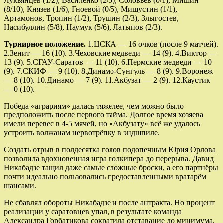
Лукьянцев (1/2), Василенко (2/5), Соловьёв (0/1), Мишин
(8/10), Князев (1/6), Гноевой (0/5), Мишустин (1/1),
Артамонов, Тропин (1/2), Трушин (2/3), Злыгостев,
Насибуллин (5/8), Наумук (5/6), Латыпов (2/3).
Турнирное положение.
1.ЦСКА — 16 очков (после 9 матчей).
2.Зенит — 16 (10). 3.Чеховские медведи — 14 (9). 4.Виктор —
13 (9). 5.СГАУ-Саратов — 11 (10). 6.Пермские медведи — 10
(9). 7.СКИФ — 9 (10). 8.Динамо-Сунгуль — 8 (9). 9.Воронеж
— 8 (10). 10.Динамо — 7 (9). 11.Акбузат — 2 (9). 12.Каустик
— 0 (10).
Победа «аграриям» далась тяжелее, чем можно было
предположить после первого тайма. Долгое время хозяева
имели перевес в 4-5 мячей, но «Акбузату» всё же удалось
устроить волжанам нервотрёпку в эндшпиле.
Создать отрыв в полдесятка голов подопечным Юрия Орлова
позволила вдохновенная игра голкипера до перерыва. Давид
Никабадзе тащил даже самые сложные броски, а его партнёры
почти идеально пользовались предоставленными вратарём
шансами.
Не сбавлял обороты Никабадзе и после антракта. Но процент
реализации у саратовцев упал, в результате команда
Александра Горбатикова сократила отставание до минимума.