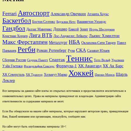
Автоспорт
Ferrari
Александр Овечкин
Атланта Хоукс
Баскетбол
Бостон Селтикс
Вашингтон Уизардс
Бруклин Нетс
Гандбол
Динамо
Даллас Маверикс
Енисей
Зенит
Игорь Шестеркин
Лига ВТБ
Льюис Хэмилтон
Лос-Анджелес Лейкерс
Кристиан Хорнер
Макс Ферстаппен
НБА
Металлург
Оклахома-Сити Тандер
Павел
Регби
СКА
Роман Ротенберг
Салават Юлаев
Панышев
Руна
Теннис
Спартак
Сборная России
Седрик Пакетт
Тото Вольф
Уралмаш
Формула-1
ХК Авангард
ХК Ак Барс
Уэйн Гретцки
Филадельфия Сиксерс
Хоккей
Шарль
Хельмут Марко
ХК Северсталь
ХК Трактор
Цмоки-Минск
Леклер
Все материалы на данном сайте взяты из открытых источников и предоставляются исключительно в
ознакомительных целях. Права на материалы принадлежат их владельцам. Администрация сайта
ответственности за содержание материала не несет.
Если Вы обнаружили на нашем сайте материалы, которые нарушают авторские права, принадлежащие
Вам, Вашей компании или организации, пожалуйста, сообщите нам.
На сайте могут быть опубликованы материалы 18+!