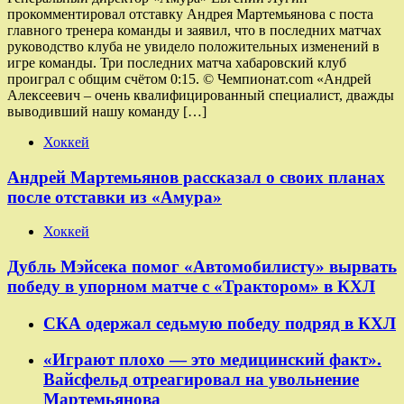
прокомментировал отставку Андрея Мартемьянова с поста
главного тренера команды и заявил, что в последних матчах
руководство клуба не увидело положительных изменений в
игре команды. Три последних матча хабаровский клуб
проиграл с общим счётом 0:15. © Чемпионат.com «Андрей
Алексеевич – очень квалифицированный специалист, дважды
выводивший нашу команду […]
Хоккей
Андрей Мартемьянов рассказал о своих планах
после отставки из «Амура»
Хоккей
Дубль Мэйсека помог «Автомобилисту» вырвать
победу в упорном матче с «Трактором» в КХЛ
СКА одержал седьмую победу подряд в КХЛ
«Играют плохо — это медицинский факт».
Вайсфельд отреагировал на увольнение
Мартемьянова