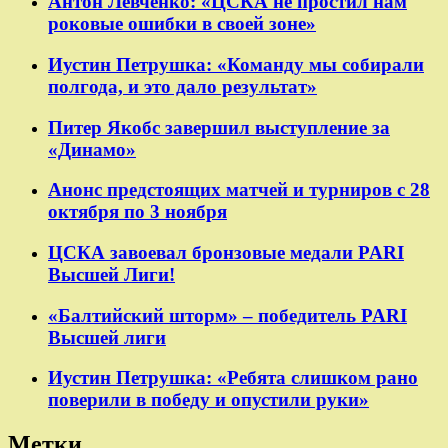
Антон Левченко: «ЦСКА не простил нам
роковые ошибки в своей зоне»
Иустин Петрушка: «Команду мы собирали
полгода, и это дало результат»
Питер Якобс завершил выступление за
«Динамо»
Анонс предстоящих матчей и турниров с 28
октября по 3 ноября
ЦСКА завоевал бронзовые медали PARI
Высшей Лиги!
«Балтийский шторм» – победитель PARI
Высшей лиги
Иустин Петрушка: «Ребята слишком рано
поверили в победу и опустили руки»
Метки