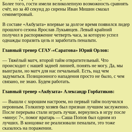
Более того, гости имели великолепную возможность сравнять
счёт, но за 40 секунд до сирены Иван Мишин смазал
семиметровый.
В составе «Акбузата» впервые за долгое время появился лидер
прошлого сезона Ярослав Лукьянцев. Левый крайний
получил в распоряжение четверть часа, за которую успел
однажды поразить цель и заработать пенальти.
Главный тренер СГАУ-«Саратова» Юрий Орлов:
— Тяжёлый матч, второй тайм отвратительный. Что
происходит с нашей задней линией, понять не могу. Да, мы
выиграли, но матч для нас печальный. Есть, над чем
задуматься. Позиционного нападения просто не было, с чем
связано, не знаю. Будем работать.
Главный тренер «Акбузата» Александр Горбатиков:
— Вышли с хорошим настроем, но первый тайм получился
неровным. Голкипер хозяев был признан лучшим заслуженно.
После перерыва стали играть лучше, вернулись в игру после
«минус 7», помог вратарь — Саша Попов был одним из
лучших. В концовке не реализовали пенальти, это тоже
сказалось на поражении.