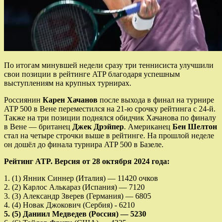
По итогам минувшей недели сразу три теннисиста улучшили
свои позиции в рейтинге ATP благодаря успешным
выступлениям на крупных турнирах.
Россиянин
Карен Хачанов
после выхода в финал на турнире
ATP 500 в Вене переместился на 21-ю срочку рейтинга с 24-й.
Также на три позиции поднялся обидчик Хачанова по финалу
в Вене — британец
Джек Дрэйпер
. Американец
Бен Шелтон
стал на четыре строчки выше в рейтинге. На прошлой неделе
он дошёл до финала турнира ATP 500 в Базеле.
Рейтинг ATP. Версия от 28 октября 2024 года:
1. (1) Янник Синнер (Италия) — 11420 очков
2. (2) Карлос Алькараз (Испания) — 7120
3. (3) Александр Зверев (Германия) — 6805
4. (4) Новак Джокович (Сербия) - 6210
5. (5) Даниил Медведев (Россия) — 5230