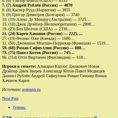
6. (6) Тэйлор Фритц (США) — 4335
7. (7) Андрей Рублёв (Россия) — 4070
8. (8) Каспер Рууд (Норвегия) — 3855
9. (9) Григор Димитров (Болгария) — 3740
10. (10) Алекс Де Минаур (Австралия) — 3725…
15. (18) Джек Дрэйпер (Великобритания) — 2800…
19. (23) Бен Шелтон (США) — 2330…
21. (24) Карен Хачанов (Россия) — 2225….
27. (19) Феликс Оже (Канада) — 1680…
31. (50) Джованни Мпетши-Перрикар (Франция) — 1519…
59. (60) Роман Сафиуллин (Россия) — 888…
73. (75) Павел Котов (Россия ) — 745…
96. (114) Отто Виртанен (Финляндия) — 618…
Игроки в сюжете:
Алькараз Карлос Джокович Новак
Дрэйпер Джек Зверев Александр Котов Павел Медведев
Даниил Рублёв Андрей Сафиуллин Роман Синнер Янник
Хачанов Карен
Источник:
gotennis.ru
Next Post
Теннис