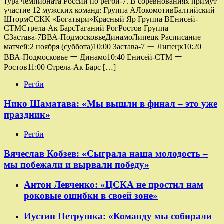
тура чемпионата России по регби-7. В соревнованиях примут
участие 12 мужских команд: Группа AЛокомотивБалтийский
ШтормССКК «Богатыри»Красный Яр Группа ВЕнисей-
СТМСтрела-Ак БарсТаганий РогРостов Группа
СЗастава-7ВВА-ПодмосковьеДинамоЛипецк Расписание
матчей:2 ноября (суббота)10:00 Застава-7 ー Липецк10:20
ВВА-Подмосковье ー Динамо10:40 Енисей-СТМ ー
Ростов11:00 Стрела-Ак Барс […]
Регби
Нико Шаматава: «Мы вышли в финал – это уже
праздник»
Регби
Вячеслав Кобзев: «Сыграла наша молодость –
мы побежали и вырвали победу»
Антон Левченко: «ЦСКА не простил нам
роковые ошибки в своей зоне»
Иустин Петрушка: «Команду мы собирали