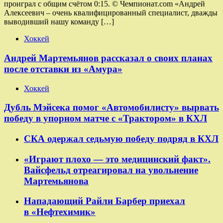
проиграл с общим счётом 0:15. © Чемпионат.com «Андрей
Алексеевич – очень квалифицированный специалист, дважды
выводивший нашу команду […]
Хоккей
Андрей Мартемьянов рассказал о своих планах
после отставки из «Амура»
Хоккей
Дубль Мэйсека помог «Автомобилисту» вырвать
победу в упорном матче с «Трактором» в КХЛ
СКА одержал седьмую победу подряд в КХЛ
«Играют плохо — это медицинский факт».
Вайсфельд отреагировал на увольнение
Мартемьянова
Нападающий Райли Барбер приехал
в «Нефтехимик»