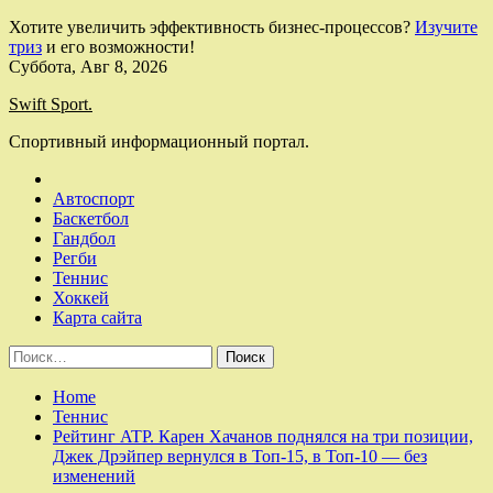
Хотите увеличить эффективность бизнес-процессов?
Изучите
триз
и его возможности!
Skip
Суббота, Авг 8, 2026
to
Swift Sport.
content
Спортивный информационный портал.
Автоспорт
Баскетбол
Гандбол
Регби
Теннис
Хоккей
Карта сайта
Найти:
Home
Теннис
Рейтинг ATP. Карен Хачанов поднялся на три позиции,
Джек Дрэйпер вернулся в Топ-15, в Топ-10 — без
изменений