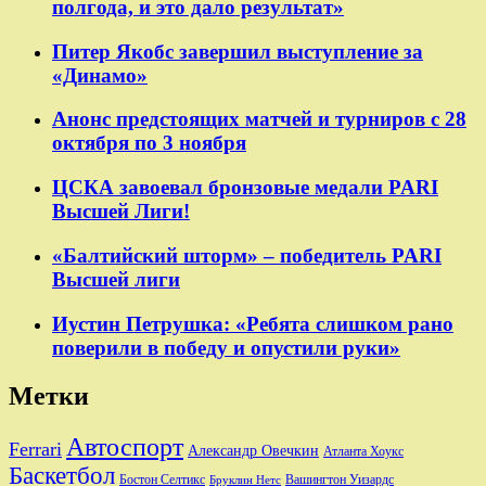
полгода, и это дало результат»
Питер Якобс завершил выступление за
«Динамо»
Анонс предстоящих матчей и турниров с 28
октября по 3 ноября
ЦСКА завоевал бронзовые медали PARI
Высшей Лиги!
«Балтийский шторм» – победитель PARI
Высшей лиги
Иустин Петрушка: «Ребята слишком рано
поверили в победу и опустили руки»
Метки
Автоспорт
Ferrari
Александр Овечкин
Атланта Хоукс
Баскетбол
Бостон Селтикс
Вашингтон Уизардс
Бруклин Нетс