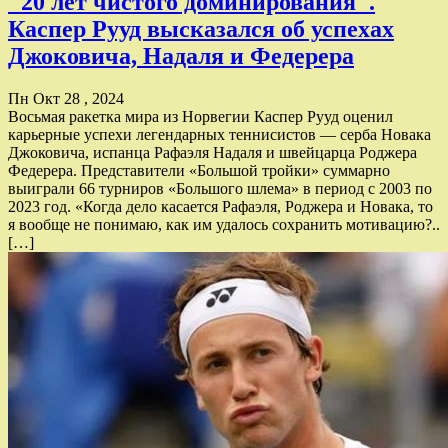
"20 лет чистого доминирования".
Каспер Рууд высказался об успехах
Джоковича, Надаля и Федерера
Пн Окт 28 , 2024
Восьмая ракетка мира из Норвегии Каспер Рууд оценил
карьерные успехи легендарных теннисистов — серба Новака
Джоковича, испанца Рафаэля Надаля и швейцарца Роджера
Федерера. Представители «Большой тройки» суммарно
выиграли 66 турниров «Большого шлема» в период с 2003 по
2023 год. «Когда дело касается Рафаэля, Роджера и Новака, то
я вообще не понимаю, как им удалось сохранить мотивацию?..
[…]