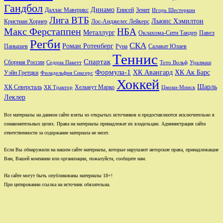
Гандбол
Динамо
Даллас Маверикс
Енисей
Зенит
Игорь Шестеркин
Лига ВТБ
Льюис Хэмилтон
Лос-Анджелес Лейкерс
Кристиан Хорнер
Макс Ферстаппен
НБА
Металлург
Оклахома-Сити Тандер
Павел
Регби
СКА
Роман Ротенберг
Салават Юлаев
Панышев
Руна
Теннис
Спартак
Сборная России
Седрик Пакетт
Тото Вольф
Уралмаш
Формула-1
ХК Авангард
ХК Ак Барс
Уэйн Гретцки
Филадельфия Сиксерс
Хоккей
Шарль
Хельмут Марко
ХК Северсталь
ХК Трактор
Цмоки-Минск
Леклер
Все материалы на данном сайте взяты из открытых источников и предоставляются исключительно в
ознакомительных целях. Права на материалы принадлежат их владельцам. Администрация сайта
ответственности за содержание материала не несет.
Если Вы обнаружили на нашем сайте материалы, которые нарушают авторские права, принадлежащие
Вам, Вашей компании или организации, пожалуйста, сообщите нам.
На сайте могут быть опубликованы материалы 18+!
При цитировании ссылка на источник обязательна.