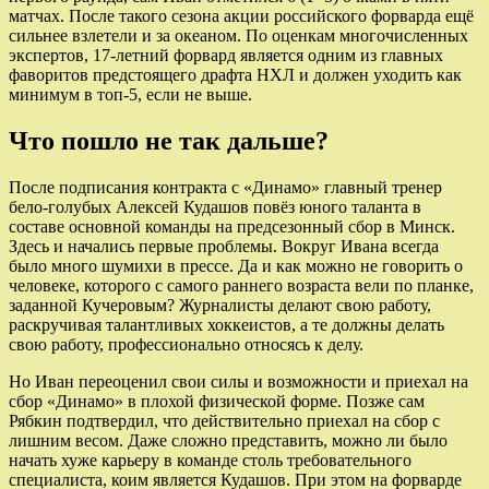
матчах. После такого сезона акции российского форварда ещё
сильнее взлетели и за океаном. По оценкам многочисленных
экспертов, 17-летний форвард является одним из главных
фаворитов предстоящего драфта НХЛ и должен уходить как
минимум в топ-5, если не выше.
Что пошло не так дальше?
После подписания контракта с «Динамо» главный тренер
бело-голубых Алексей Кудашов повёз юного таланта в
составе основной команды на предсезонный сбор в Минск.
Здесь и начались первые проблемы. Вокруг Ивана всегда
было много шумихи в прессе. Да и как можно не говорить о
человеке, которого с самого раннего возраста вели по планке,
заданной Кучеровым? Журналисты делают свою работу,
раскручивая талантливых хоккеистов, а те должны делать
свою работу, профессионально относясь к делу.
Но Иван переоценил свои силы и возможности и приехал на
сбор «Динамо» в плохой физической форме. Позже сам
Рябкин подтвердил, что действительно приехал на сбор с
лишним весом. Даже сложно представить, можно ли было
начать хуже карьеру в команде столь требовательного
специалиста, коим является Кудашов. При этом на форварде