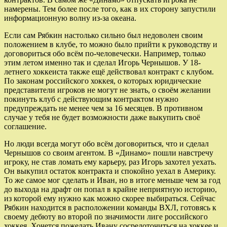
намерены. Тем более после того, как в их сторону запустили
информационную волну из-за океана.
Если сам Рябкин настолько сильно был недоволен своим
положением в клубе, то можно было прийти к руководству и
договориться обо всём по-человечески. Например, только
этим летом именно так и сделал Игорь Чернышов. У 18-
летнего хоккеиста также ещё действовал контракт с клубом.
По законам российского хоккея, о которых юридические
представители игроков не могут не знать, о своём желании
покинуть клуб с действующим контрактом нужно
предупреждать не менее чем за 16 месяцев. В противном
случае у тебя не будет возможности даже выкупить своё
соглашение.
Но люди всегда могут обо всём договориться, что и сделал
Чернышов со своим агентом. В «Динамо» пошли навстречу
игроку, не став ломать ему карьеру, раз Игорь захотел уехать.
Он выкупил остаток контракта и спокойно уехал в Америку.
То же самое мог сделать и Иван, но в итоге меньше чем за год
до выхода на драфт он попал в крайне неприятную историю,
из которой ему нужно как можно скорее выбираться. Сейчас
Рябкин находится в расположении команды ВХЛ, готовясь к
своему дебюту во второй по значимости лиге российского
хоккея. Хочется пожелать Ивану сосредоточиться на хоккее и