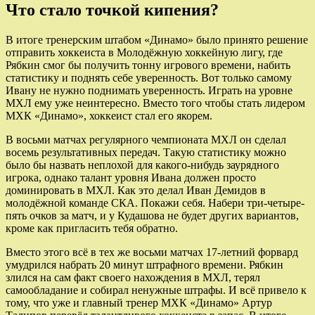
Что стало точкой кипения?
В итоге тренерским штабом «Динамо» было принято решение
отправить хоккеиста в Молодёжную хоккейную лигу, где
Рябкин смог бы получить тонну игрового времени, набить
статистику и поднять себе уверенность. Вот только самому
Ивану не нужно поднимать уверенность. Играть на уровне
МХЛ ему уже неинтересно. Вместо того чтобы стать лидером
МХК «Динамо», хоккеист стал его якорем.
В восьми матчах регулярного чемпионата МХЛ он сделал
восемь результативных передач. Такую статистику можно
было бы назвать неплохой для какого-нибудь заурядного
игрока, однако талант уровня Ивана должен просто
доминировать в МХЛ. Как это делал Иван Демидов в
молодёжной команде СКА. Покажи себя. Набери три-четыре-
пять очков за матч, и у Кудашова не будет других вариантов,
кроме как пригласить тебя обратно.
Вместо этого всё в тех же восьми матчах 17-летний форвард
умудрился набрать 20 минут штрафного времени. Рябкин
злился на сам факт своего нахождения в МХЛ, терял
самообладание и собирал ненужные штрафы. И всё привело к
тому, что уже и главный тренер МХК «Динамо» Артур