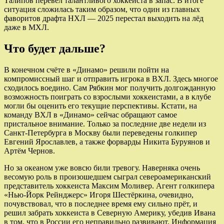
Талипов перевёл талантливого хоккеиста в запас. В итоге
ситуация сложилась таким образом, что один из главных
фаворитов драфта НХЛ — 2025 перестал выходить на лёд
даже в МХЛ.
Что будет дальше?
В конечном счёте в «Динамо» решили пойти на
компромиссный шаг и отправить игрока в ВХЛ. Здесь многое
сходилось воедино. Сам Рябкин мог получить долгожданную
возможность поиграть со взрослыми хоккеистами, а в клубе
могли бы оценить его текущие перспективы. Кстати, на
команду ВХЛ в «Динамо» сейчас обращают самое
пристальное внимание. Только за последние две недели из
Санкт-Петербурга в Москву были переведены голкипер
Евгений Ярославлев, а также форварды Никита Буруянов и
Артём Чернов.
Но за океаном уже вовсю били тревогу. Наверняка очень
весомую роль в произошедшем сыграл североамериканский
представитель хоккеиста Максим Моливер. Агент голкипера
«Нью-Йорк Рейнджерс» Игоря Шестёркина, очевидно,
почувствовал, что в последнее время ему сильно прёт, и
решил забрать хоккеиста в Северную Америку, убедив Ивана
в том, что в России его неправильно развивают. Информация