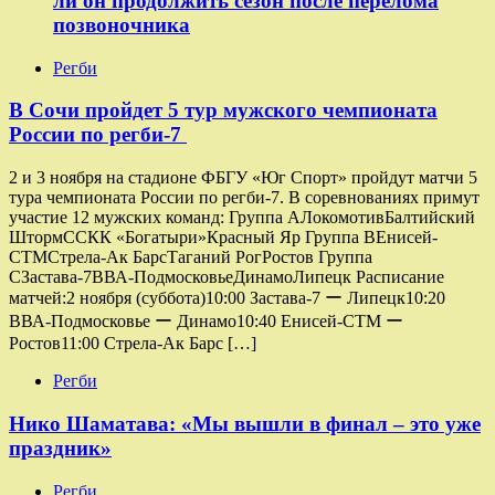
ли он продолжить сезон после перелома
позвоночника
Регби
В Сочи пройдет 5 тур мужского чемпионата
России по регби-7
2 и 3 ноября на стадионе ФБГУ «Юг Спорт» пройдут матчи 5
тура чемпионата России по регби-7. В соревнованиях примут
участие 12 мужских команд: Группа AЛокомотивБалтийский
ШтормССКК «Богатыри»Красный Яр Группа ВЕнисей-
СТМСтрела-Ак БарсТаганий РогРостов Группа
СЗастава-7ВВА-ПодмосковьеДинамоЛипецк Расписание
матчей:2 ноября (суббота)10:00 Застава-7 ー Липецк10:20
ВВА-Подмосковье ー Динамо10:40 Енисей-СТМ ー
Ростов11:00 Стрела-Ак Барс […]
Регби
Нико Шаматава: «Мы вышли в финал – это уже
праздник»
Регби