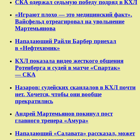
СКА одержал седьмую победу подряд в КХЛ
«Играют плохо — это медицинский факт».
Вайсфельд отреагировал на увольнение
Мартемьянова
Нападающий Райли Барбер приехал
в «Нефтехимик»
КХЛ показала видео жесткого общения
Ротенберга и судей в матче «Спартак»
— СКА
Назаров: судейских скандалов в КХЛ почти
нет. Хочется, чтобы они вообще
прекратились
Андрей Мартемьянов покинул пост
главного тренера «Амура»
Нападающий «Салавата» рассказал, может