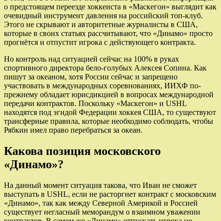
о предстоящем переезде хоккеиста в «Маскегон» выглядит как
очевидный инструмент давления на российский топ-клуб.
Этого не скрывают и авторитетные журналисты в США,
которые в своих статьях рассчитывают, что «Динамо» просто
прогнётся и отпустит игрока с действующего контракта.
Но контроль над ситуацией сейчас на 100% в руках
спортивного директора бело-голубых Алексея Сопина. Как
пишут за океаном, хотя России сейчас и запрещено
участвовать в международных соревнованиях, ИИХФ по-
прежнему обладает юрисдикцией в вопросах международной
передачи контрактов. Поскольку «Маскегон» и USHL
находятся под эгидой Федерации хоккея США, то существуют
трансферные правила, которые необходимо соблюдать, чтобы
Рябкин имел право перебраться за океан.
Какова позиция московского
«Динамо»?
На данный момент ситуация такова, что Иван не сможет
выступать в USHL, если не расторгнет контракт с московским
«Динамо», так как между Северной Америкой и Россией
существует негласный меморандум о взаимном уважении
контрактов. В самом же «Динамо» отпускать игрока не