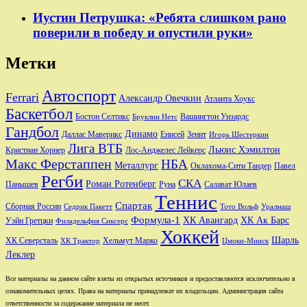
Иустин Петрушка: «Ребята слишком рано
поверили в победу и опустили руки»
Метки
Автоспорт
Ferrari
Александр Овечкин
Атланта Хоукс
Баскетбол
Бостон Селтикс
Вашингтон Уизардс
Бруклин Нетс
Гандбол
Динамо
Даллас Маверикс
Енисей
Зенит
Игорь Шестеркин
Лига ВТБ
Льюис Хэмилтон
Лос-Анджелес Лейкерс
Кристиан Хорнер
Макс Ферстаппен
НБА
Металлург
Оклахома-Сити Тандер
Павел
Регби
СКА
Роман Ротенберг
Салават Юлаев
Панышев
Руна
Теннис
Спартак
Сборная России
Седрик Пакетт
Тото Вольф
Уралмаш
Формула-1
ХК Авангард
ХК Ак Барс
Уэйн Гретцки
Филадельфия Сиксерс
Хоккей
Шарль
Хельмут Марко
ХК Северсталь
ХК Трактор
Цмоки-Минск
Леклер
Все материалы на данном сайте взяты из открытых источников и предоставляются исключительно в
ознакомительных целях. Права на материалы принадлежат их владельцам. Администрация сайта
ответственности за содержание материала не несет.