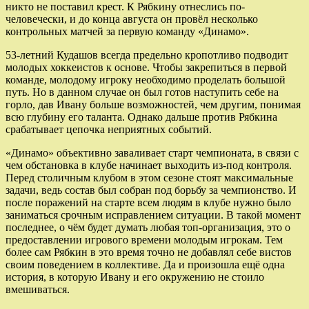
никто не поставил крест. К Рябкину отнеслись по-
человечески, и до конца августа он провёл несколько
контрольных матчей за первую команду «Динамо».
53-летний Кудашов всегда предельно кропотливо подводит
молодых хоккеистов к основе. Чтобы закрепиться в первой
команде, молодому игроку необходимо проделать большой
путь. Но в данном случае он был готов наступить себе на
горло, дав Ивану больше возможностей, чем другим, понимая
всю глубину его таланта. Однако дальше против Рябкина
срабатывает цепочка неприятных событий.
«Динамо» объективно заваливает старт чемпионата, в связи с
чем обстановка в клубе начинает выходить из-под контроля.
Перед столичным клубом в этом сезоне стоят максимальные
задачи, ведь состав был собран под борьбу за чемпионство. И
после поражений на старте всем людям в клубе нужно было
заниматься срочным исправлением ситуации. В такой момент
последнее, о чём будет думать любая топ-организация, это о
предоставлении игрового времени молодым игрокам. Тем
более сам Рябкин в это время точно не добавлял себе вистов
своим поведением в коллективе. Да и произошла ещё одна
история, в которую Ивану и его окружению не стоило
вмешиваться.