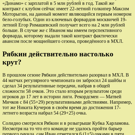
«Динамо» с зарплатой в 5 млн рублей в год. Такой же
контракт с клубом сейчас имеет 22-летний голкипер Максим
Моторыгин, на данный момент являющийся первым номером
бело-голубых. Один из ключевых форвардов москвичей 19-
летний Егор Римашевский получает всего на 2 млн рублей
больше. В случае же с Иваном мы имеем перспективного
форварда, которому выдали такой контракт фактически
авансом после мощнейшего сезона, проведённого в МХЛ.
Рябкин действительно настолько
крут?
В прошлом сезоне Рябкин действительно разорвал в МХЛ. В
44 матчах регулярного чемпионата он забросил 24 шайбы и
сделал 34 результативные передачи, набрав в общей
сложности 58 очков. Это стало вторым результатом среди
игроков до 17 лет в истории лиги. Рекордсмен — Матвей
Мичков с 84 (55+29) результативными действиями. Например,
тот же Никита Кучеров в своём время до достижения 17-
летнего возраста набрал 54 (29+25) очка.
Солидно смотрелся Рябкин и в розыгрыше Кубка Харламова.
Несмотря на то что его команде не удалось пройти барьер
первого раунда, сам Иван отметился 6 (1+5) очками в пяти