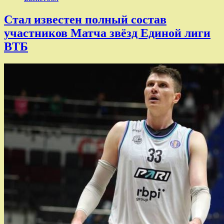
Стал известен полный состав
участников Матча звёзд Единой лиги
ВТБ