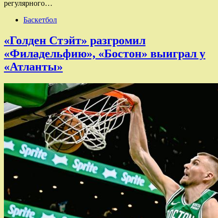
регулярного…
Баскетбол
«Голден Стэйт» разгромил
«Филадельфию», «Бостон» выиграл у
«Атланты»