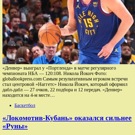
«Денвер» выиграл у «Портленда» в матче регулярного
чемпионата НБА — 120:108. Никола Йокич Фото:
globallookpress.com Самым результативным игроком встречи
стал центровой «Наггетс» Никола Йокич, который оформил
дабл-дабл — 27 очков, 22 подбора и 12 передач. «Денвер»
находится на 4-м месте…
Баскетбол
«Локомотив-Кубань» оказался сильнее
«Руны»