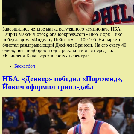
Завершились четыре матча регулярного чемпионата НБА.
Тайриз Макси Фото: globallookpress.com «Нью-Йорк Никс»
победил дома «Индиану Пейсерс» — 109:105. На паркете
блистал разыгрывающий Джейлен Брансон. На его счету 40
очков, пять подборов и одна результативная передача.
«Кливленд Кавальерс» в гостях переиграл…
Баскетбол
НБА. «Денвер» победил «Портленд»,
Йокич оформил трипл-дабл