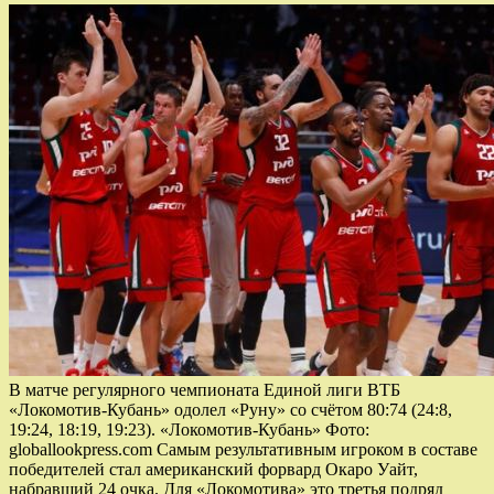
В матче регулярного чемпионата Единой лиги ВТБ
«Локомотив-Кубань» одолел «Руну» со счётом 80:74 (24:8,
19:24, 18:19, 19:23). «Локомотив-Кубань» Фото:
globallookpress.com Самым результативным игроком в составе
победителей стал американский форвард Окаро Уайт,
набравший 24 очка. Для «Локомотива» это третья подряд