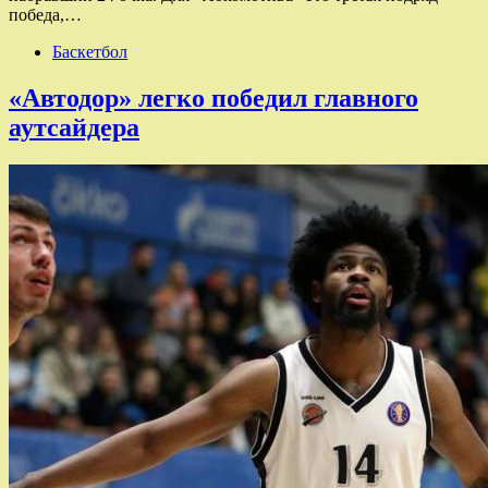
победа,…
Баскетбол
«Автодор» легко победил главного
аутсайдера