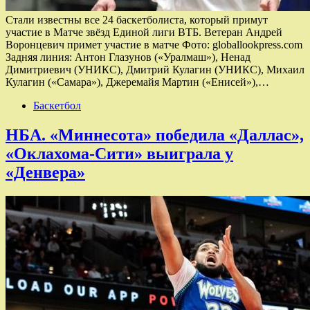
Стали известны все 24 баскетболиста, который примут
участие в Матче звёзд Единой лиги ВТБ. Ветеран Андрей
Воронцевич примет участие в матче Фото: globallookpress.com
Задняя линия: Антон Глазунов («Уралмаш»), Ненад
Димитриевич (УНИКС), Дмитрий Кулагин (УНИКС), Михаил
Кулагин («Самара»), Джеремайя Мартин («Енисей»),…
Баскетбол
НБА. «Миннесота» победила «Даллас»,
«Оклахома-Сити» выиграла у
«Денвера»