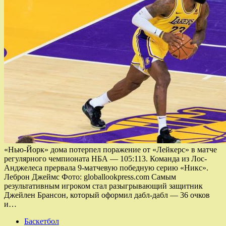
«Нью-Йорк» дома потерпел поражение от «Лейкерс» в матче
регулярного чемпионата НБА — 105:113. Команда из Лос-
Анджелеса прервала 9-матчевую победную серию «Никс».
Леброн Джеймс Фото: globallookpress.com Самым
результативным игроком стал разыгрывающий защитник
Джейлен Брансон, который оформил дабл-дабл — 36 очков
и…
Баскетбол